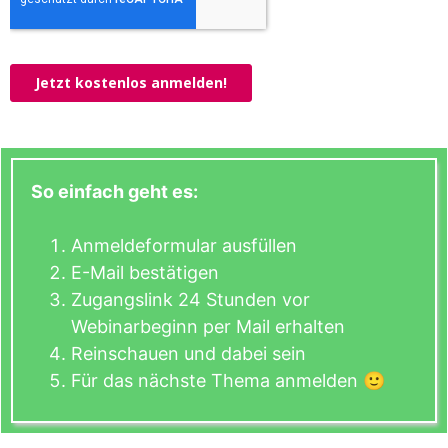
So einfach geht es:
Anmeldeformular ausfüllen
E-Mail bestätigen
Zugangslink 24 Stunden vor
Webinarbeginn per Mail erhalten
Reinschauen und dabei sein
Für das nächste Thema anmelden 🙂